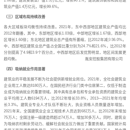
1.06倍；建筑安装业产值1.5万亿元，增长90.1%；建筑装饰装修和其他建
筑业产值1.4万亿元，增长99.6%。
（三）区域布局持续改善
各大区域板块均衡性持续改善。2021年，东中西部地区建筑业产值均比
2012年翻番，其中，东部地区增长1.03倍，中部地区增长1.67倍，西部地
区增长1.60倍；东北地区建筑业总产值有所萎缩，比2012年减少36.0%。
中、西部地区建筑业总产值占全国比重分别为24.7%和21.6%，比2012年
分别提高了4.9和3.9个百分点，中西部地区后发优势明显，地区间发展更
趋均衡。 胤安控股集团有限公司
（四）吸纳就业作用显著
建筑业的平稳发展不断为社会提供新增就业岗位。2021年，全社会建筑业
企业用工人数达8180万人，在国民经济行业门类中位居第二，仅低于制造
业成为吸纳就业的重要领域。其中具有总承包和专业承包资质的建筑业企
业平均用工人数6194万人，比2012年增长33.8%，2013—2021年年均增
长3.3%。建筑业专业人才队伍不断壮大，执业资格人员数量逐年增加。
2021年末，全国建筑业企业工程技术人员达到682万人，比2012年末增加
75万人；全国注册一级建造师超过74万人，增加30多万人。同时，建筑业
为吸纳农村剩余劳动力、缓解社会就业压力做出了重要贡献。国家统计局