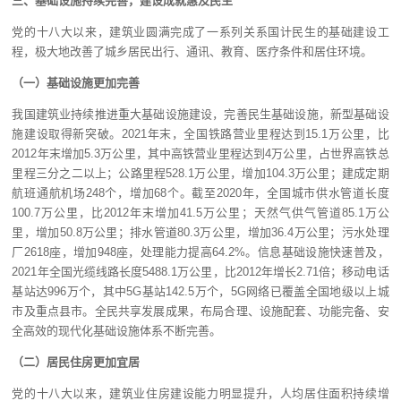
三、基础设施持续完善，建设成就惠及民生
党的十八大以来，建筑业圆满完成了一系列关系国计民生的基础建设工
程，极大地改善了城乡居民出行、通讯、教育、医疗条件和居住环境。
（一）基础设施更加完善
我国建筑业持续推进重大基础设施建设，完善民生基础设施，新型基础设
施建设取得新突破。2021年末，全国铁路营业里程达到15.1万公里，比
2012年末增加5.3万公里，其中高铁营业里程达到4万公里，占世界高铁总
里程三分之二以上；公路里程528.1万公里，增加104.3万公里；建成定期
航班通航机场248个，增加68个。截至2020年，全国城市供水管道长度
100.7万公里，比2012年末增加41.5万公里；天然气供气管道85.1万公
里，增加50.8万公里；排水管道80.3万公里，增加36.4万公里；污水处理
厂2618座，增加948座，处理能力提高64.2%。信息基础设施快速普及，
2021年全国光缆线路长度5488.1万公里，比2012年增长2.71倍；移动电话
基站达996万个，其中5G基站142.5万个，5G网络已覆盖全国地级以上城
市及重点县市。全民共享发展成果，布局合理、设施配套、功能完备、安
全高效的现代化基础设施体系不断完善。
（二）居民住房更加宜居
党的十八大以来，建筑业住房建设能力明显提升，人均居住面积持续增