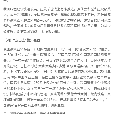
平。
我国绿色建筑快速发展，建筑节能改造有序推进。据住房和城乡建设部数
据，截至2020年底，全国累计建成绿色建筑面积超66亿平方米，累计建成
节能建筑面积超过238亿平方米，节能建筑占城镇民用建筑面积比例超过
63%；全国城镇完成既有居住建筑节能改造面积超过15亿平方米，为减少
碳排放，逐步实现“双碳”目标贡献力量。
（四）“走出去”势头强劲
我国建筑业坚持统一开放的发展原则，以“一带一路”倡议为引领，加快“走
出去”的步伐。从“一带一路”建设看，我国已同170多个国家和国际组织签
署共建“一带一路”合作协议，开展了超过2000个合作项目，经过多年合作
开发建设，已基本形成“六廊六路多国多港”互联互通架构。从国际营业额
看，据《工程新闻纪录》（ENR）发布的国际承包商250强榜单，2021年
度有78家中国企业上榜，我国上榜企业数量和国际业务总额均居全球首
位，国际业务总额占250家上榜企业的四分之一强。我国建筑业企业积极
拓展海外业务，深度参与“一带一路”沿线国家和地区重大项目的规划和建
设，陆续建成了中缅油气管道、摩洛哥穆罕默德六世大桥、蒙内铁路、柬
埔寨斯登特朗—格罗奇马湄公河大桥、巴基斯坦卡洛特水电站等项目，“中
国建造”品牌在国际上稳扎稳打、逐步生根。