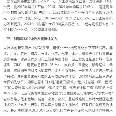
一是企业家底更加殷实。2021年末，全国建筑业企业资产总计达到31.0万
亿元，比2012年增长1.77倍，2013—2021年年均增长12.0%。二是建筑业
行业的市场容量达到历史新高。2021年建筑业企业签订合同达65.7万亿
元，比2012年增长1.66倍，2013—2021年年均增长11.5%。三是国际影响
力不断提升。2021年《财富》世界500强排行榜中，工程与建筑行业有10
家中国企业上榜，比2012年增加4家。
（三）创新驱动和绿色发展持续发力
以技术创新引领产业转型升级，建筑业产业链现代化水平不断提高。基
建、冶金、有色、煤炭、石油、化工、水电、水利、机械等建筑行业布局
逐渐完备；建造流程逐渐向上游勘探设计和下游工程监理拓展；城市信息
模型（CIM）、建筑信息模型（BIM）、大数据、智能化、移动通信、云
计算、物联网等信息技术集成应用能力不断提升。一批重大建筑技术实现
了突破，具有世界顶尖水准的工程项目接踵落成，部分领域施工技术达到
世界领先水平，如标志着中国工程“速度”的高铁工程，标志着中国工程“跨
度”的以港珠澳大桥为代表的中国桥梁工程，代表着中国工程“高度”的上海
中心大厦，以及代表着中国工程“难度”的自主研发三代核电技术“华龙一号”
全球首堆示范工程等。高速、高寒、高原、重载铁路施工和特大桥隧建造
技术迈入世界先进行列，离岸深水港建设关键技术、巨型河口航道整治技
术、长河段航道系统治理以及大型机场工程等建设技术达到世界领先水