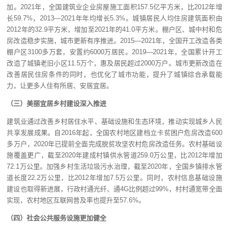
加。2021年，全国建筑业企业房屋施工面积157.5亿平方米，比2012年增
长59.7%，2013—2021年年均增长5.3%。城镇居民人均住房建筑面积由
2012年的32.9平方米，增加至2021年的41.0平方米。棚户区、城中村和危
房改造稳步实施，城市更新有序推进。2015—2021年，全国开工改造各类
棚户区3100多万套，安置约6000万居民。2019—2021年，全国累计开工
改造了城镇老旧小区11.5万个，惠及居民超过2000万户。城市更新改造在
改善居民住房条件的同时，也优化了城市功能，提升了城镇综合承载能
力，让更多人住有所居、安居宜居。
（三）美丽宜居乡村建设深入推进
建筑业通过改善乡村居住水平、基础设施和生态环境，推动实现城乡人民
共享发展成果。自2016年起，全国农村地区建档立卡贫困户危房改造600
多万户，2020年已提前全面完成脱贫攻坚农村危房改造任务。农村基础设
施覆盖更广，截至2020年建成村镇供水管道259.0万公里，比2012年增加
72.1万公里。加强乡村生活垃圾污水治理，截至2020年，全国乡镇排水管
道长度22.2万公里，比2012年增加7.5万公里。同时，农村信息基础设施
建设也取得新进展，行政村通光纤、通4G比例超过99%，村村通宽带全面
实现，农村地区互联网普及率也提升至57.6%。
（四）社会公共服务设施更加健全