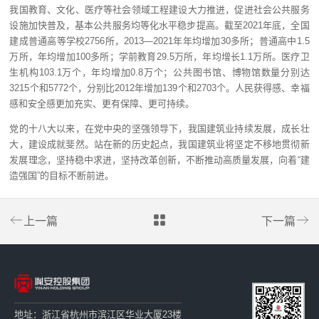
我国教育、文化、医疗等社会领域工程建设大力推进，促进社会公共服务
设施加快普及，基本公共服务均等化水平稳步提高。截至2021年底，全国
建成普通高等学校2756所，2013—2021年年均增加30多所；普通高中1.5
万所，年均增加100多所；学前教育29.5万所，年均增长1.1万所。医疗卫
生机构103.1万个，年均增加0.8万个；公共图书馆、博物馆数量分别达
3215个和5772个，分别比2012年增加139个和2703个。人民获得感、幸福
感和安全感更加充实、更有保障、更可持续。
党的十八大以来，在党中央的坚强领导下，我国建筑业持续发展，成长壮
大，建设成就斐然。站在新的历史起点，我国建筑业将坚定不移地贯彻新
发展理念，坚持稳中求进，坚持改革创新，不断推动高质量发展，向着“建
造强国”的目标不断前进。
上一篇
下一篇
地址：浙江省杭州市滨江区华业大厦23楼