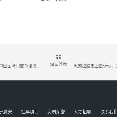
返回列表
胤安控股集团告诉你：关于邀请组团参观“FBC 中国国际门窗幕墙博览会” 及同期活动的通知
于胤安
经典项目
资质荣誉
人才招聘
联系我