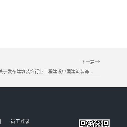
下一篇
胤安控股集团告诉你：关于发布建筑装饰行业工程建设中国建筑装饰协会标准《构件式玻璃幕墙安装技术规程》的通知
们
员工登录